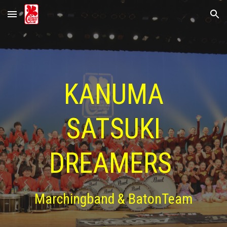
Skip to main content
Skip to navigation
KANUMA
SATSUKI
DREAMERS
Marchingband & BatonTeam