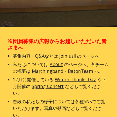
※団員募集の広報からお越しいただいた皆
さまへ
募集内容・Q&Aなどは
Join us!!
のページへ
私たちについては
About
のページへ、各チーム
の概要は
Marchingband
・
BatonTeam
へ。
12月に開催している
Winter Thanks Day
や 3
月開催の
Spring Concert
などもご覧くださ
い。
普段の私たちの様子については各種SNSでご覧
いただけます。写真や動画などもご覧くださ
い。