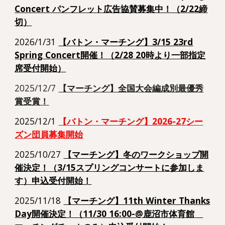
Concert パンフレット広告協賛募集中！（2/2
2締
切
）
2026/1/31
【バトン・マーチング】3/15 23rd
Spring Concert開催！（2/28 20時より一部指定
席受付開始）
202
5
/12/
7
【マーチング】全国大会編成別最優秀
賞受賞！
202
5
/12/1
【バトン・マーチング】202
6
-2
7
シー
ズン団員募集開始
2025/10/27
【マーチング】冬のワークショップ開
催決定！（3/15スプリングコンサートに参加しま
す）申込受付開始！
2025/1
1
/
18
【マーチング】11th Winter Thanks
Day開催決定！（11/30 16:00-@鹿沼市体育館