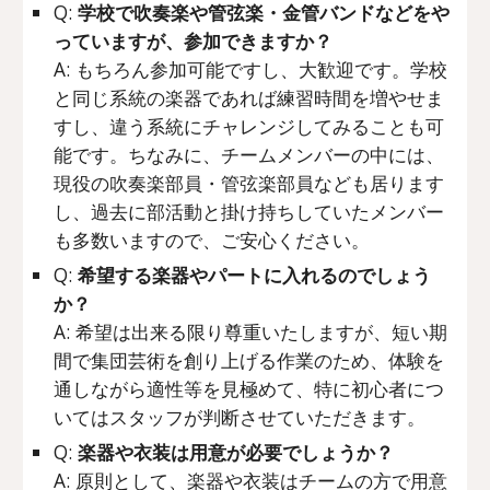
Q:
学校で吹奏楽や管弦楽・金管バンドなどをや
っていますが、参加できますか？
A: もちろん参加可能ですし、大歓迎です。学校
と同じ系統の楽器であれば練習時間を増やせま
すし、違う系統にチャレンジしてみることも可
能です。ちなみに、チームメンバーの中には、
現役の吹奏楽部員・管弦楽部員なども居ります
し、過去に部活動と掛け持ちしていたメンバー
も多数いますので、ご安心ください。
Q:
希望する楽器やパートに入れるのでしょう
か？
A: 希望は出来る限り尊重いたしますが、短い期
間で集団芸術を創り上げる作業のため、体験を
通しながら適性等を見極めて、特に初心者につ
いてはスタッフが判断させていただきます。
Q:
楽器や衣装は用意が必要でしょうか？
A: 原則として、楽器や衣装はチームの方で用意