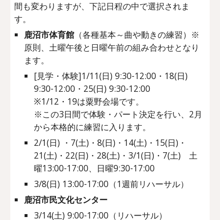
間も変わりますが、下記日程の中で選択されま
す。
鹿沼市体育館
（各種基本～曲や動きの練習）※
原則、土曜午後と日曜午前の組み合わせとなり
ます。
[見学・体験]1/11(日) 9:30-12:00・18(日)
9:30-12:00・25(日) 9:30-12:00
※1/12・19は粟野会場です。
※この3日間で体験・パート決定を行い、2月
から本格的に練習に入ります。
2/
1
(日)
・7
(土)・
8
(日)・1
4
(土)・1
5
(日)・
2
1
(土)・2
2
(日)・2
8
(土)・
3/1(日)・7(土) 土
曜
1
3
:
0
0-17:00、日曜9:30-17:00
3/
8
(日)
13
:
0
0-
17
:00（1週前リハーサル）
鹿沼市民文化センター
3/1
4
(土)
9
:00-17:00（リハーサル）