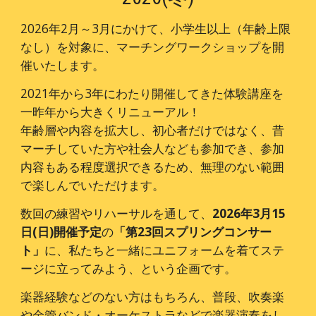
202
6
年2月～3月にかけて、小学生以上（年齢上限
なし）を対象に、マーチングワークショップを開
催いたします。
2021年から3年にわたり開催してきた体験講座を
一昨年から大きくリニューアル！
年齢層や内容を拡大し、初心者だけではなく、昔
マーチしていた方や社会人なども参加でき、参加
内容もある程度選択できるため、無理のない範囲
で楽しんでいただけます。
数回の練習やリハーサルを通して、
202
6
年3月1
5
日
(日)
開催予定
の
「第2
3
回スプリングコンサー
ト」
に、私たちと一緒にユニフォームを着てステ
ージに立ってみよう、という企画です。
楽器経験などのない方はもちろん、普段、吹奏楽
や金管バンド・オーケストラなどで楽器演奏をし