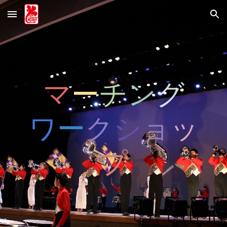
Skip to main content
Skip to navigation
マ
ー
チ
ン
グ
ワ
ー
ク
シ
ョ
ッ
プ