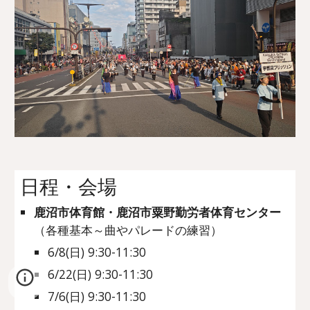
日程・会場
鹿沼市体育館・鹿沼市粟野勤労者体育センター
（各種基本～曲や
パレード
の練習）
6
/
8
(日) 9:30-
11
:
3
0
6
/
22
(日) 9:30-1
1
:
3
0
7
/6(日) 9:30-1
1
:
3
0