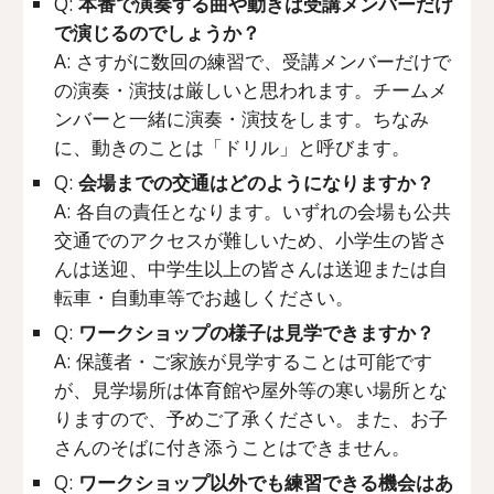
Q:
本番で演奏する曲や動きは受講メンバーだけ
で演じるのでしょうか？
A: さすがに数回の練習で、受講メンバーだけで
の演奏・演技は厳しいと思われます。チームメ
ンバーと一緒に演奏・演技をします。ちなみ
に、動きのことは「ドリル」と呼びます。
Q:
会場までの交通はどのようになりますか？
A: 各自の責任となります。いずれの会場も公共
交通
でのアクセスが難しいため、
小学生の皆さ
んは送迎、中学生以上の皆さんは送迎または自
転車
・自動車等
でお越しください。
Q:
ワークショップの様子は見学できますか？
A: 保護者・ご家族が見学することは可能です
が、見学場所は体育館や屋外等の寒い場所とな
りますので、予めご了承ください。また、お子
さんのそばに付き添うことはできません。
Q:
ワークショップ以外でも練習できる機会はあ